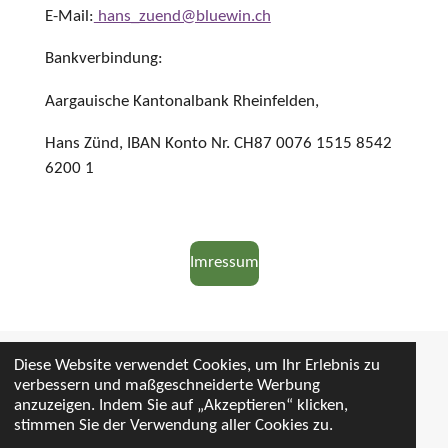
E-Mail:
hans_zuend@bluewin.ch
Bankverbindung:
Aargauische Kantonalbank Rheinfelden,
Hans Zünd, IBAN Konto Nr. CH87 0076 1515 8542
6200 1
Imressum
Diese Website verwendet Cookies, um Ihr Erlebnis zu
verbessern und maßgeschneiderte Werbung
Hans Zünd, Mental Coach. Niedermatt 10, 4315 Zuzgen, 079
anzuzeigen. Indem Sie auf „Akzeptieren“ klicken,
321 26 00, hans_zuend@bluewin.ch
stimmen Sie der Verwendung aller Cookies zu.
© 2024 - 2026 Beusteine des Lebens