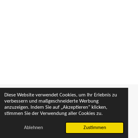
Diese Website verwendet Cookies, um Ihr Erlebnis zu
verbessern und maßgeschneiderte Werbung
Hans Zünd, Mental Coach. Niedermatt 10, 4315 Zuzgen, 079
anzuzeigen. Indem Sie auf „Akzeptieren“ klicken,
321 26 00, hans_zuend@bluewin.ch
stimmen Sie der Verwendung aller Cookies zu.
© 2024 - 2026 Beusteine des Lebens
Mit Unterstützung von
Webador
Ablehnen
Zustimmen