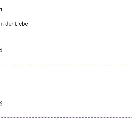
n
n der Liebe
6
6