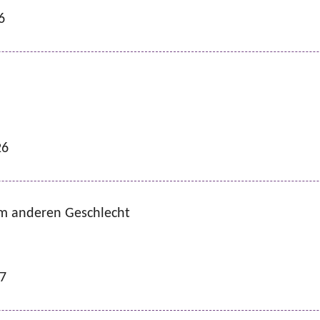
6
26
m anderen Geschlecht
27